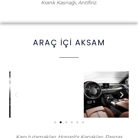
Krank Kasnağı, Antifiriz.
ARAÇ İÇİ AKSAM
Kapı tutamakları, Hoparlör Kapakları, Paspas