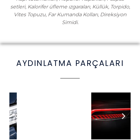
setleri, Kalorifer üfleme ızgaraları, Küllük, Torpido,
Vites Topuzu, Far Kumanda Kolları, Direksiyon
Simidi.
AYDINLATMA PARÇALARI