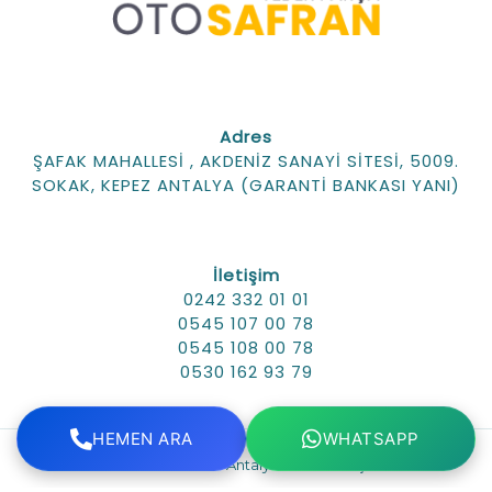
Adres
ŞAFAK MAHALLESİ , AKDENİZ SANAYİ SİTESİ, 5009.
SOKAK, KEPEZ ANTALYA (GARANTİ BANKASI YANI)
İletişim
0242 332 01 01
0545 107 00 78
0545 108 00 78
0530 162 93 79
HEMEN ARA
WHATSAPP
OTO SAFRAN - Antalya Yedek Parça