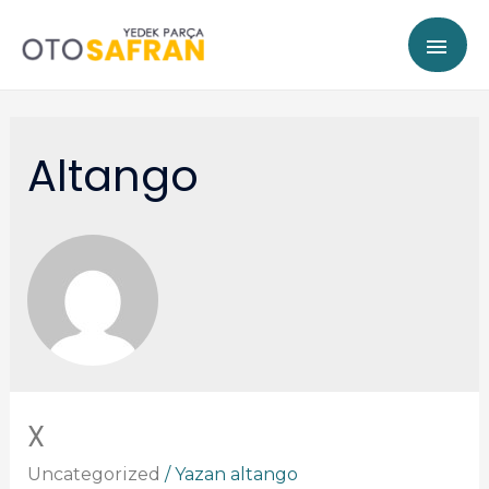
Altango
X
Uncategorized
/ Yazan
altango