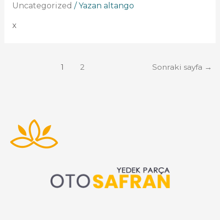
Uncategorized
/ Yazan
altango
x
1
2
Sonraki sayfa
→